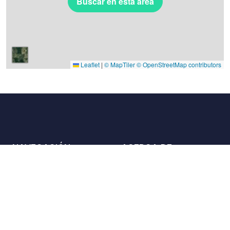
Buscar en esta área
Leaflet
|
© MapTiler
© OpenStreetMap contributors
NAVEGACIÓN
ACERCA DE
Lugares
Contáctenos
La carta
Aliados
Propietarios
Únase a nosotros