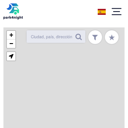
+
★
−