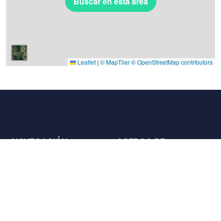
Buscar en esta área
Leaflet
|
© MapTiler
© OpenStreetMap contributors
NAVEGACIÓN
ACERCA DE
Lugares
Contáctenos
La carta
Aliados
Propietarios
Únase a nosotros