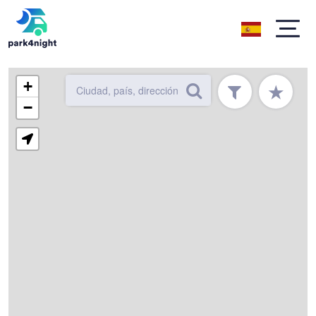
+
★
−