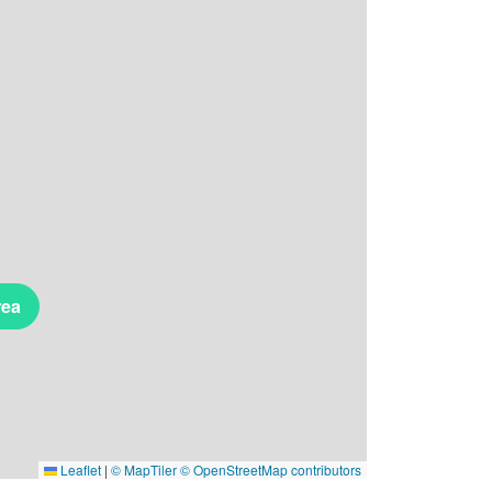
rea
Leaflet
|
© MapTiler
© OpenStreetMap contributors