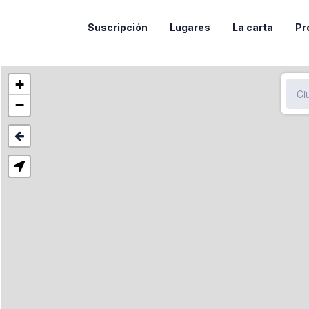
Suscripción
Lugares
La carta
Pr
+
−