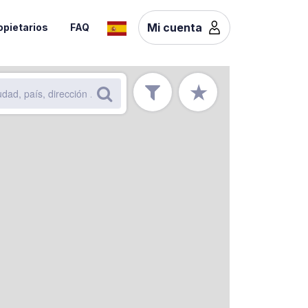
Mi cuenta
opietarios
FAQ
★