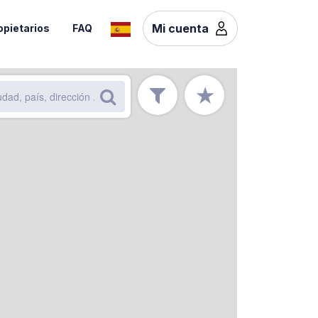
Mi cuenta
opietarios
FAQ
★