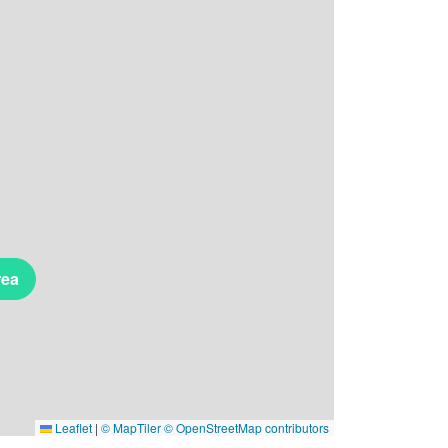
rea
Leaflet
|
© MapTiler
© OpenStreetMap contributors