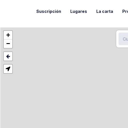
Suscripción
Lugares
La carta
Pr
+
−