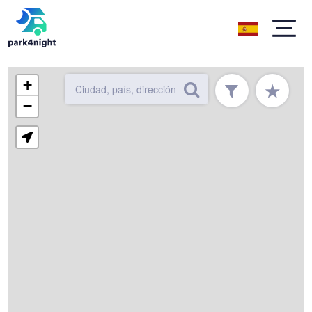
+
★
−