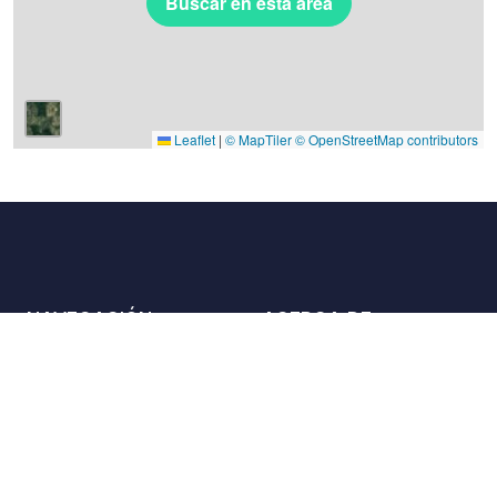
Buscar en esta área
Leaflet
|
© MapTiler
© OpenStreetMap contributors
NAVEGACIÓN
ACERCA DE
Lugares
Contáctenos
La carta
Aliados
Propietarios
Únase a nosotros