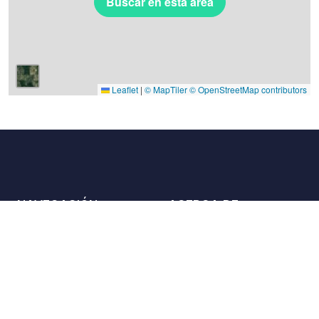
Buscar en esta área
Leaflet
|
© MapTiler
© OpenStreetMap contributors
NAVEGACIÓN
ACERCA DE
Lugares
Contáctenos
La carta
Aliados
Propietarios
Únase a nosotros