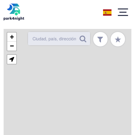
+
★
−