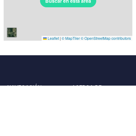
Buscar en esta área
Leaflet
|
© MapTiler
© OpenStreetMap contributors
NAVEGACIÓN
ACERCA DE
Lugares
Contáctenos
La carta
Aliados
Propietarios
Únase a nosotros