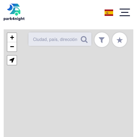
+
★
−