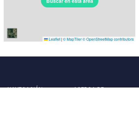
Buscar en esta área
Leaflet
|
© MapTiler
© OpenStreetMap contributors
NAVEGACIÓN
ACERCA DE
Lugares
Contáctenos
La carta
Aliados
Propietarios
Únase a nosotros