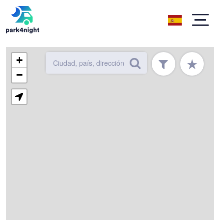
+
★
−