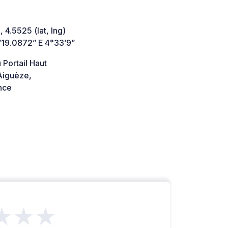
 4.5525 (lat, lng)
’19.0872” E 4°33’9”
 Portail Haut
iguèze,
nce
★★★