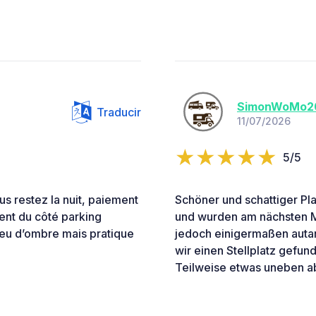
SimonWoMo2
Traducir
11/07/2026
5/5
s restez la nuit, paiement
Schöner und schattiger Platz
vent du côté parking
und wurden am nächsten Mo
 Peu d’ombre mais pratique
jedoch einigermaßen autar
wir einen Stellplatz gefund
Teilweise etwas uneben a