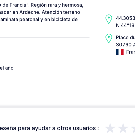
 de Francia". Región rara y hermosa,
e nadar en Ardèche. Atención terreno
44.3053,
caminata peatonal y en bicicleta de
N 44°18
Place du
30760 A
Fra
el año
★★
eseña para ayudar a otros usuarios :