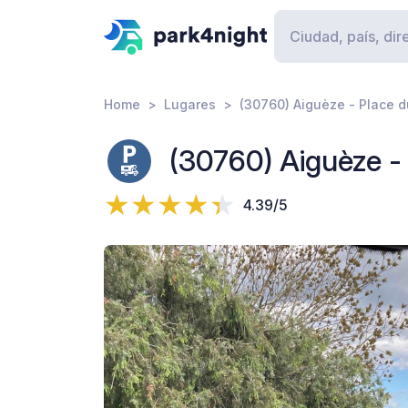
Home
Lugares
(30760) Aiguèze - Place d
(30760) Aiguèze - 
4.39/5