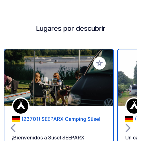
Lugares por descubrir
Añadir a tus favorito
(23701) SEEPARX Camping Süsel
(2
¡Bienvenidos a Süsel SEEPARX!
Un cam