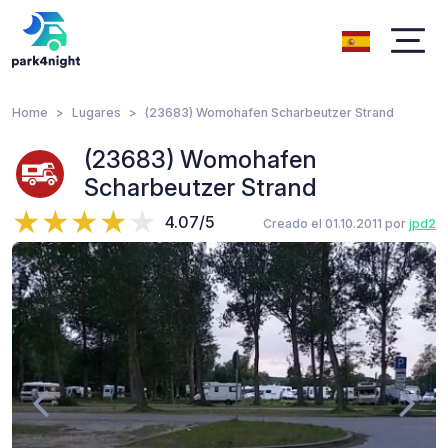
Home
Lugares
(23683) Womohafen Scharbeutzer Strand
(23683) Womohafen
Scharbeutzer Strand
4.07/5
Creado el 01.10.2011 por
jpd2