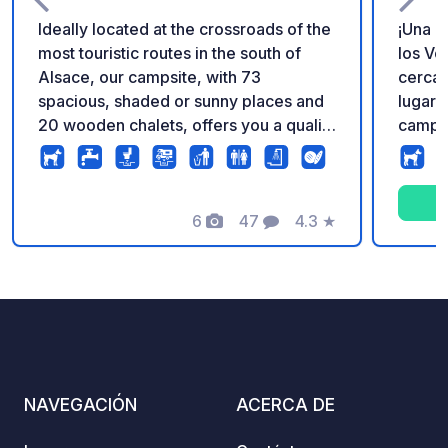
Ideally located at the crossroads of the
¡Una e
most touristic routes in the south of
los Vo
Alsace, our campsite, with 73
cerca 
spacious, shaded or sunny places and
lugare
20 wooden chalets, offers you a quality
campin
stay in a pleasant setting. A new
bienve
nautical center and a large
un cam
supermarket a few steps away and the
las 2 p
many local shops are very appreciated
6
47
4.3
★
cancha
Fotos
Comentarios
Calificación
by the residents.
con su
hermos
activi
que su
NAVEGACIÓN
ACERCA DE