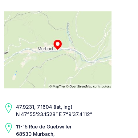
47.9231, 7.1604 (lat, lng)
N 47°55’23.1528” E 7°9’37.4112”
11-15 Rue de Guebwiller
68530 Murbach,