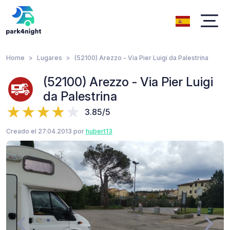
Home
Lugares
(52100) Arezzo - Via Pier Luigi da Palestrina
(52100) Arezzo - Via Pier Luigi
da Palestrina
3.85/5
Creado el 27.04.2013 por
hubert13