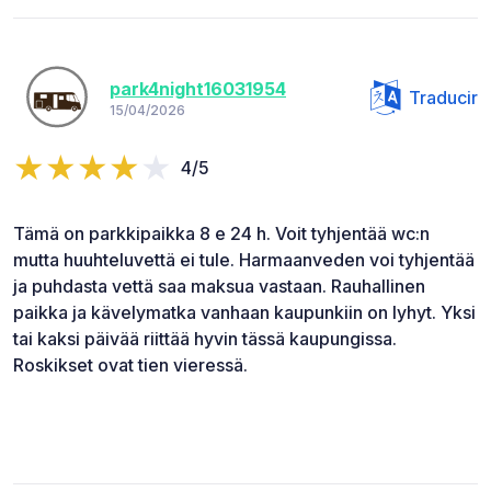
park4night16031954
Traducir
15/04/2026
4/5
Tämä on parkkipaikka 8 e 24 h. Voit tyhjentää wc:n
mutta huuhteluvettä ei tule. Harmaanveden voi tyhjentää
ja puhdasta vettä saa maksua vastaan. Rauhallinen
paikka ja kävelymatka vanhaan kaupunkiin on lyhyt. Yksi
tai kaksi päivää riittää hyvin tässä kaupungissa.
Roskikset ovat tien vieressä.