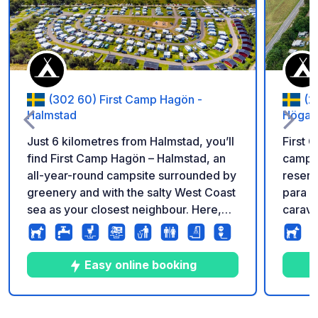
(302 60) First Camp Hagön -
(2
Halmstad
Högan
Just 6 kilometres from Halmstad, you’ll
First 
find First Camp Hagön – Halmstad, an
campin
all-year-round campsite surrounded by
reserv
greenery and with the salty West Coast
para v
sea as your closest neighbour. Here,
carava
you stay comfortably and beautifully,
relaja
wonderfully close to the beach, the
parcel
ocean, and the city’s range of
instal
Easy online booking
shopping, restaurants and
que in
entertainment. At our campsite, the
y cocina. Ubicado cerca 
outdoor life is something to enjoy
espect
10
18
3
★