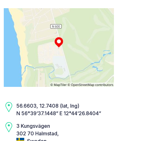
56.6603, 12.7408 (lat, lng)
N 56°39’37.1448” E 12°44’26.8404”
3 Kungsvägen
302 70 Halmstad,
Sweden