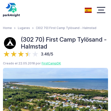
Home
Lugares
(302 70) First Camp Tylösand - Halmstad
(302 70) First Camp Tylösand -
Halmstad
3.46/5
Creado el 22.05.2018 por
FirstCampDK