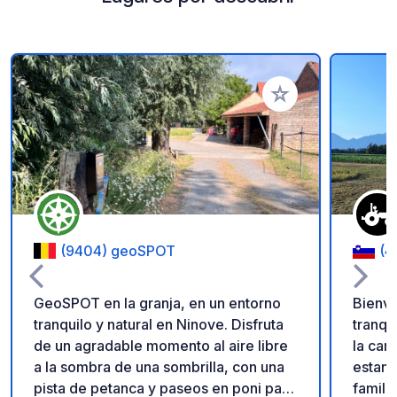
Añadir a tus favorito
(9404) geoSPOT
(4
GeoSPOT en la granja, en un entorno
Bienve
tranquilo y natural en Ninove. Disfruta
tranqu
de un agradable momento al aire libre
la campiña 
a la sombra de una sombrilla, con una
estanc
pista de petanca y paseos en poni para
famili