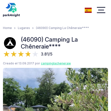
Home
Lugares
(46090) Camping La Chêneraie****
(46090) Camping La
Chêneraie****
3.81/5
Creado el 13.09.2017 por
campinglacheneraie