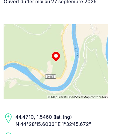
Ouvert du 1er mai au 27 septembre 2026
44.4710, 1.5460 (lat, lng)
N 44°28’15.6036” E 1°32’45.672”