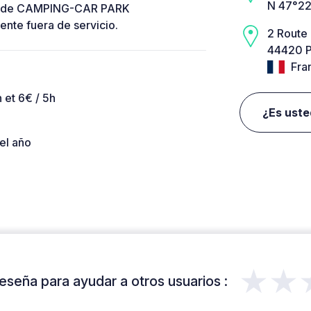
N 47°22
app de CAMPING-CAR PARK
nte fuera de servicio.
2 Route
44420 P
Fra
 et 6€ / 5h
¿Es uste
el año
★★
eseña para ayudar a otros usuarios :