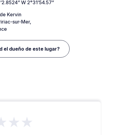
’2.8524” W 2°31’54.57”
 de Kervin
iriac-sur-Mer,
nce
d el dueño de este lugar?
★★★