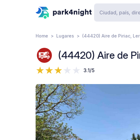
Home
Lugares
(44420) Aire de Piriac, Ler
(44420) Aire de Pir
3.1/5