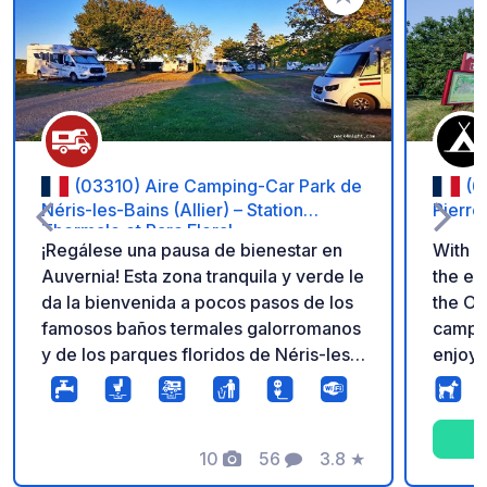
Añadir a tus favorito
(03310) Aire Camping-Car Park de
(6
Néris-les-Bains (Allier) – Station
Pierre
Thermale et Parc Floral
¡Regálese una pausa de bienestar en
With i
Auvernia! Esta zona tranquila y verde le
the ey
da la bienvenida a pocos pasos de los
the On
famosos baños termales galorromanos
campsi
y de los parques floridos de Néris-les-
enjoy 
Bains. Ideal para una cura termal o para
the un
disfrutar de rutas de senderismo y del
Dôme, 
patrimonio histórico. Disfrute de una
Centra
gran comodidad durante su estancia:
10
56
3.8
★
advant
Fotos
Comentarios
Calificación
parcelas delimitadas, conexiones
pool w