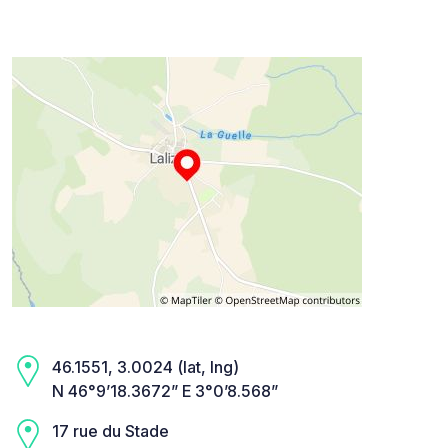
46.1551, 3.0024 (lat, lng)
N 46°9’18.3672” E 3°0’8.568”
17 rue du Stade