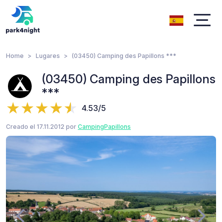
Home
Lugares
(03450) Camping des Papillons ***
(03450) Camping des Papillons
***
4.53/5
Creado el 17.11.2012 por
CampingPapillons