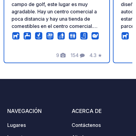
campo de golf, este lugar es muy
diseña
agradable. Hay un centro comercial a
autoca
poca distancia y hay una tienda de
estanc
comestibles en el centro comercial.
parcel
También hay un restaurante en el lugar
campin
que tiene buenas críticas. También hay
servic
una parada de autobús al lado del
estaci
camping que permite acceder
9
154
4.3
★
químic
Fotos
Comentarios
Calificación
fácilmente a Karlovy Vary.
huéspe
instal
aseos,
precio
encuen
campin
balnea
NAVEGACIÓN
ACERCA DE
a travé
los hu
Lugares
Contáctenos
gratui
gratuito Conexión eléctrica