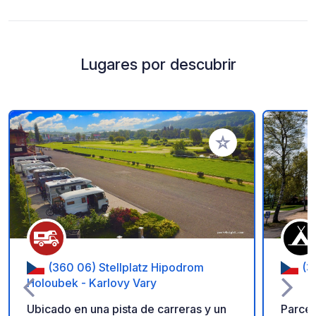
Lugares por descubrir
Añadir a tus favorito
(360 06) Stellplatz Hipodrom
(3
Holoubek - Karlovy Vary
Ubicado en una pista de carreras y un
Parcel