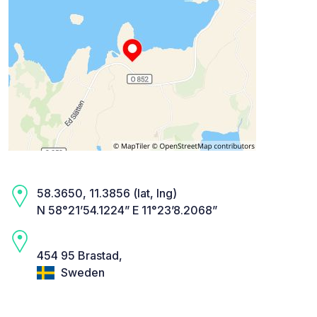
58.3650, 11.3856 (lat, lng)
N 58°21’54.1224” E 11°23’8.2068”
454 95 Brastad,
Sweden