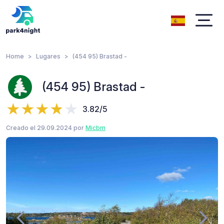
Home
Lugares
(454 95) Brastad -
(454 95) Brastad -
3.82/5
Creado el 29.09.2024 por
Micbm