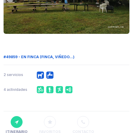
#49859 - EN FINCA (FINCA, VIÑEDO...)
2 servicios
4 actividades
ITINERARIO
FAVORITOS
CONTACTO