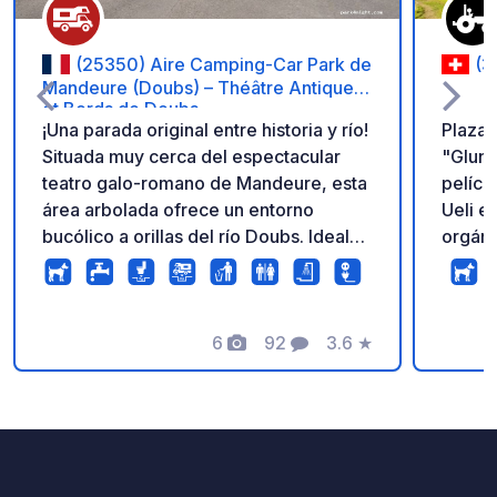
(25350) Aire Camping-Car Park de
(3
Mandeure (Doubs) – Théâtre Antique
et Bords de Doubs
¡Una parada original entre historia y río!
Plaza 
Situada muy cerca del espectacular
"Glung
teatro galo-romano de Mandeure, esta
películ
área arbolada ofrece un entorno
Ueli el
bucólico a orillas del río Doubs. Ideal
orgáni
para los amantes de la arqueología y
acaric
los paseos junto al agua. El área
ordeñan. Hermosos rincone
garantiza una estancia sencilla y segura
del pr
con barreras automáticas las 24 horas,
6
92
3.6
★
en el 
Fotos
Comentarios
Calificación
parcelas funcionales, conexiones
frutale
eléctricas para cada autocaravana y
tranqui
Wi-Fi. Disfrute de una comodidad
Glungg
óptima gracias al acceso completo a
refrescan
los bloques sanitarios del recinto
por de