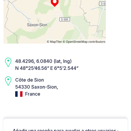
48.4296, 6.0840 (lat, lng)
N 48°25’46.56” E 6°5’2.544”
Côte de Sion
54330 Saxon-Sion,
France
Añadir una reseña para ayudar a otros usuarios :