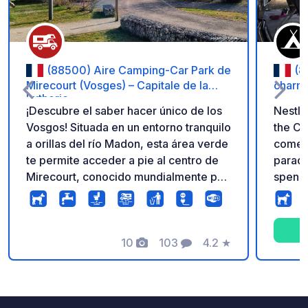
(88500) Aire Camping-Car Park de
(8
Mirecourt (Vosges) – Capitale de la
charm
Lutherie
¡Descubre el saber hacer único de los
Nestle
Vosgos! Situada en un entorno tranquilo
the Ca
a orillas del río Madon, esta área verde
come d
te permite acceder a pie al centro de
paradise. Our family in
Mirecourt, conocido mundialmente por
spend 
su artesanía artística y sus talleres de
our ne
fabricación de violines. El área ofrece
pitche
instalaciones de calidad con
town cent
electricidad en cada parcela, reciclaje
10
103
4.2
★
the Vo
Fotos
Comentarios
Calificación
selectivo, zona de vaciado funcional y
Luxemb
acceso seguro mediante barrera las 24
Mosell
horas. Acceso a la red Camping Car
place 