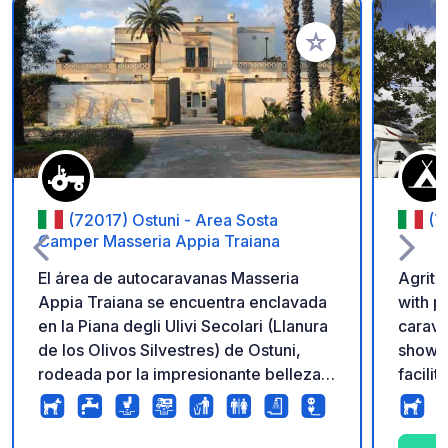
Añadir a tus favorito
(72017) Ostuni - Area Sosta
(7
Camper Masseria Appia Traiana
El área de autocaravanas Masseria
Agritu
Appia Traiana se encuentra enclavada
with p
en la Piana degli Ulivi Secolari (Llanura
carava
de los Olivos Silvestres) de Ostuni,
shower
rodeada por la impresionante belleza
facili
del paisaje de Salento. Un lugar
machin
tranquilo y acogedor, ideal para
is a 5
quienes desean relajarse en plena
purcha