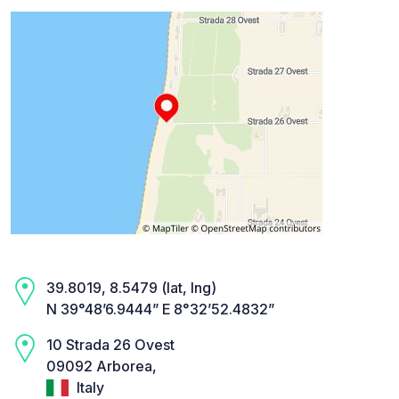
39.8019, 8.5479 (lat, lng)
N 39°48’6.9444” E 8°32’52.4832”
10 Strada 26 Ovest
09092 Arborea,
Italy