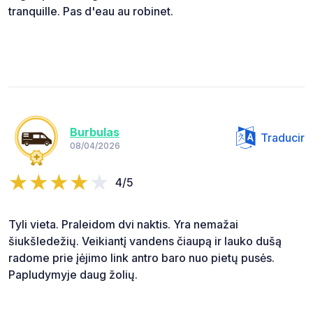
tranquille. Pas d'eau au robinet.
Burbulas
Traducir
08/04/2026
4/5
Tyli vieta. Praleidom dvi naktis. Yra nemažai
šiukšledežių. Veikiantį vandens čiaupą ir lauko dušą
radome prie įėjimo link antro baro nuo pietų pusės.
Papludymyje daug žolių.