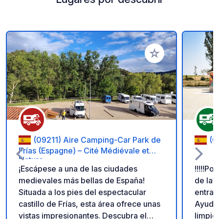
Añadir a tus favorito
(09211) Aire Camping-Car Park de
(0
Frías (Espagne) – Cité Médiévale et
Nature.
¡Escápese a una de las ciudades
!!!!!Po
medievales más bellas de España!
de lav
Situada a los pies del espectacular
entrad
castillo de Frías, esta área ofrece unas
Ayudem
vistas impresionantes. Descubra el
limpio