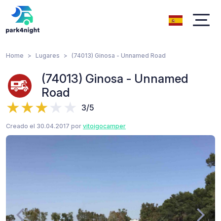
Home
Lugares
(74013) Ginosa - Unnamed Road
(74013) Ginosa - Unnamed
Road
3/5
Creado el 30.04.2017 por
vitoigocamper