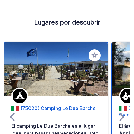
Lugares por descubrir
Añadir a tus favorito
(75020) Camping Le Due Barche
(7
Campe
El camping Le Due Barche es el lugar
El áre
ideal para pasar unas vacaciones junto
Appia 