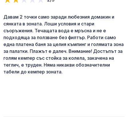
Давам 2 точки само заради любезния домакин и
сянката в зоната. Лоши условия и стари
съоръжения. Течащата вода е мръсна и не е
подходяща за ползване без филтър. Работи само
една платена баня за целия къмпинг и голямата зона
за палатки. Плажът е далеч. Внимание! Достъпът за
голям кемпер със стойка за колела, закачена на
теглич, е труден. Няма никакви обозначителни
табели до кемпер зоната.