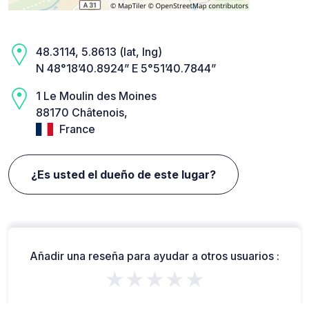
48.3114, 5.8613 (lat, lng)
N 48°18’40.8924” E 5°51’40.7844”
1 Le Moulin des Moines
88170 Châtenois,
France
¿Es usted el dueño de este lugar?
Añadir una reseña para ayudar a otros usuarios :
★★★★★