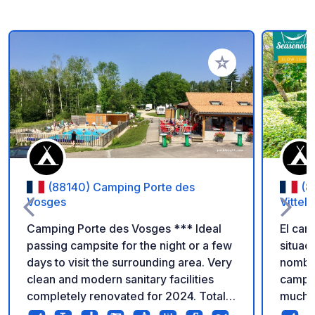
Añadir a tus favorito
(88140) Camping Porte des
(8
Vosges
Vittel
Camping Porte des Vosges *** Ideal
El cam
passing campsite for the night or a few
situad
days to visit the surrounding area. Very
nombre
clean and modern sanitary facilities
campiña d
completely renovated for 2024. Total
muchas
free WiFi coverage. Snack bar. Heated
en est