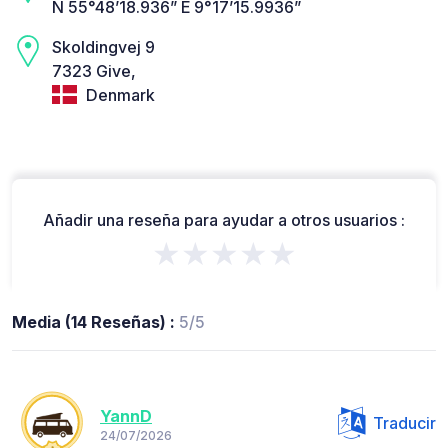
N 55°48’18.936” E 9°17’15.9936”
Skoldingvej 9
7323 Give,
Denmark
Añadir una reseña para ayudar a otros usuarios :
★★★★★
Media (14 Reseñas) :
5/5
YannD
Traducir
24/07/2026