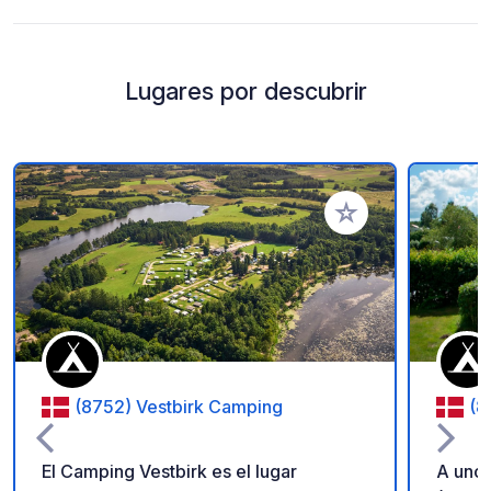
Lugares por descubrir
Añadir a tus favorito
(8752) Vestbirk Camping
(8
El Camping Vestbirk es el lugar
A unos