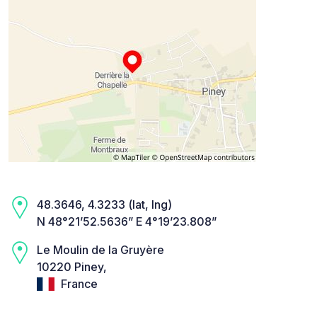
48.3646, 4.3233 (lat, lng)
N 48°21’52.5636” E 4°19’23.808”
Le Moulin de la Gruyère
10220 Piney,
France