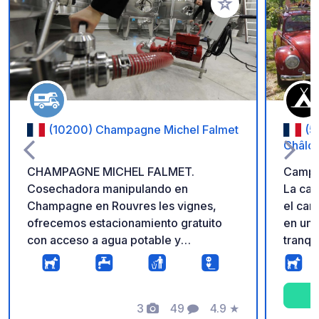
Añadir a tus favorito
(10200) Champagne Michel Falmet
(5
Châlo
CHAMPAGNE MICHEL FALMET.
Campi
Cosechadora manipulando en
La cal
Champagne en Rouvres les vignes,
el ca
ofrecemos estacionamiento gratuito
en una
con acceso a agua potable y
tranqu
electricidad. 8 estacionamientos
corazó
disponibles en un lugar plano y
sitio 
estabilizado. También te ofrecemos
de ter
una visita guiada por nuestras
3
49
4.9
★
alojar
Fotos
Comentarios
Calificación