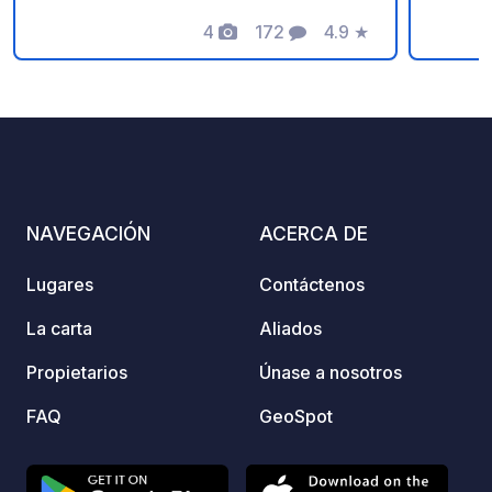
sido d
4
172
4.9
★
recibi
Fotos
Comentarios
Calificación
casa. Para nosotros, la hospitalidad es
más qu
vida. 
cómodo
moment
sencil
NAVEGACIÓN
ACERCA DE
Lugares
Contáctenos
La carta
Aliados
Propietarios
Únase a nosotros
FAQ
GeoSpot