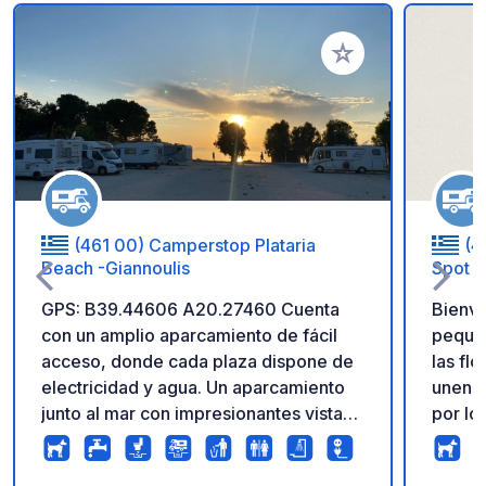
Añadir a tus favorito
(461 00) Camperstop Plataria
(4
Beach -Giannoulis
Spot
GPS: B39.44606 A20.27460 Cuenta
Bienve
con un amplio aparcamiento de fácil
pequeñ
acceso, donde cada plaza dispone de
las flo
electricidad y agua. Un aparcamiento
unen. A su llegada, se verán envueltos
junto al mar con impresionantes vistas
por lo
al atardecer y varias tiendas en las
en ple
inmediaciones.
paz y 