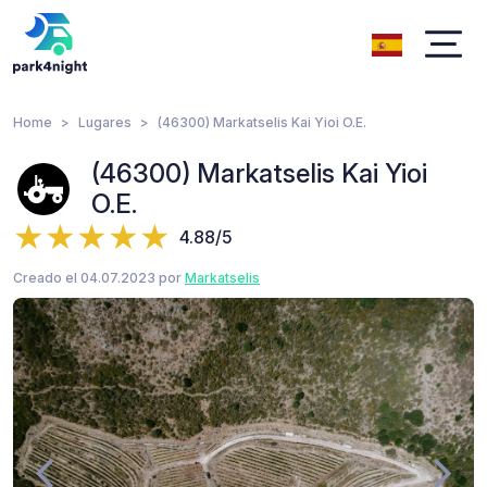
Home
Lugares
(46300) Markatselis Kai Yioi O.E.
(46300) Markatselis Kai Yioi
O.E.
4.88/5
Creado el 04.07.2023 por
Markatselis