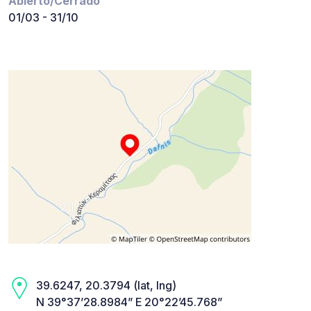
Abierto/Cerrado
01/03 - 31/10
39.6247, 20.3794 (lat, lng)
N 39°37’28.8984” E 20°22’45.768”