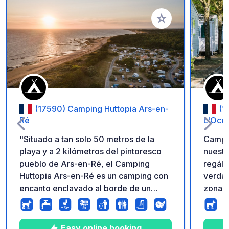
Añadir a tus favorito
(17590) Camping Huttopia Ars-en-
(1
Ré
L'Océa
"Situado a tan solo 50 metros de la
Campi
playa y a 2 kilómetros del pintoresco
nuestr
pueblo de Ars-en-Ré, el Camping
regále
Huttopia Ars-en-Ré es un camping con
verdad
encanto enclavado al borde de un
zona d
bosque. Rodeado de mar, pinos y sal
amplia
marismas, este camping ofrece un
permit
entorno tranquilo para sus vacaciones.
baños 
Easy online booking