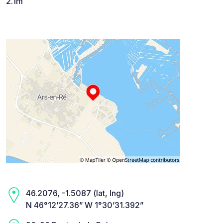
2.1m
46.2076, -1.5087 (lat, lng)
N 46°12’27.36” W 1°30’31.392”