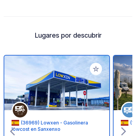
Lugares por descubrir
Añadir a tus favorito
(36969) Lowxen - Gasolinera
(1
lowcost en Sanxenxo