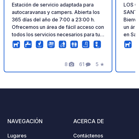
Estación de servicio adaptada para
LOS O
autocaravanas y campers. Abierta los
SANT
365 días del año de 7:00 a 23:00 h.
Bienve
Ofrecemos un área de fácil acceso con
un áre
todos los servicios necesarios para tu
en San
ruta: Vaciado completo: Zona habilitada
para q
para aguas grises y aguas negras.
entorn
Duchas de pago: Duchas individuales
comunicado. Est
por solo 1€ (2 minutos). Limpieza y
8
61
5
★
podrán
Fotos
Comentarios
Calificación
desinfección profunda varias veces al
chill 
día para garantizar la máxima higiene.
hamaca
Lavado: Espacio para lavar tu vehículo.
bar. U
Nuestro personal estará encantado de
refres
atenderte y ayudarte en lo que
relaja
necesites. ¡Buen viaje!
algo t
un ambien
NAVEGACIÓN
ACERCA DE
más de
nuevas
Lugares
Contáctenos
servic