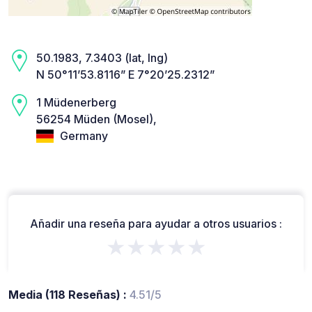
50.1983, 7.3403 (lat, lng)
N 50°11’53.8116” E 7°20’25.2312”
1 Müdenerberg
56254 Müden (Mosel),
Germany
Añadir una reseña para ayudar a otros usuarios :
★★★★★
Media (118 Reseñas) :
4.51/5