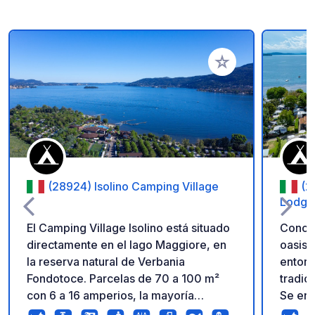
Añadir a tus favorito
(28924) Isolino Camping Village
(2
Lodge
El Camping Village Isolino está situado
Conca
directamente en el lago Maggiore, en
oasis 
la reserva natural de Verbania
entorn
Fondotoce. Parcelas de 70 a 100 m²
tradic
con 6 a 16 amperios, la mayoría
Se enc
equipadas con suministro de agua
Mayor,