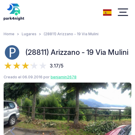
Home
Lugares
(28811) Arizzano - 19 Via Mulini
(28811) Arizzano - 19 Via Mulini
3.17/5
Creado el 06.09.2016 por
benjamin2678