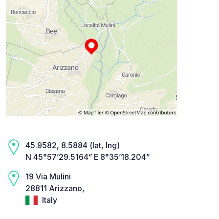
45.9582, 8.5884 (lat, lng)
N 45°57’29.5164” E 8°35’18.204”
19 Via Mulini
28811 Arizzano,
Italy