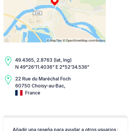
49.4365, 2.8763 (lat, lng)
N 49°26’11.4036” E 2°52’34.536”
22 Rue du Maréchal Foch
60750 Choisy-au-Bac,
France
Añadir una reseña para ayudar a otros usuarios :