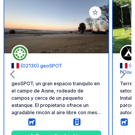
Añadir a tus favorito
(02130) geoSPOT
(0
l'Oise
geoSPOT; un gran espacio tranquilo en
Terren
el campo de Aisne, rodeado de
setos.
campos y cerca de un pequeño
Instalac
estanque. El propietario ofrece un
parcel
agradable rincón al aire libre con mesa
autocaravanas
y sillas. -> Acceso fácil Mesa y sillas
llenad
junto al estanque con barbacoa.
incluid
¡Gracias al propietario por compartir