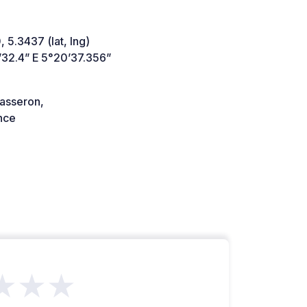
 5.3437 (lat, lng)
’32.4” E 5°20’37.356”
asseron,
nce
★★★