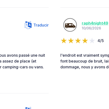
raph4night49
Traducir
10/06/2026
4/5
Nous avons passé une nuit
l'endroit est vraiment sym
 a assez de place (et
font beaucoup de bruit, lai
ur camping-cars ou vans.
dommage, nous y avons d