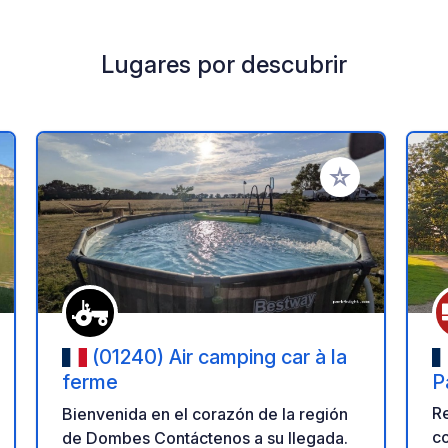
Lugares por descubrir
a tus favoritos
Añadir a tus favo
(01240) Air camping car à la
ferme
P
–
R
Bienvenida en el corazón de la región
B
co
de Dombes Contáctenos a su llegada.