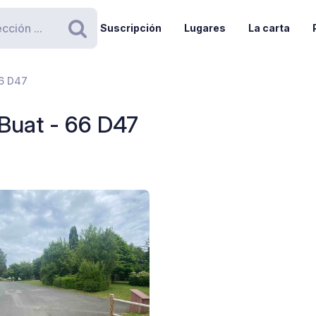
Suscripción
Lugares
La carta
Buscar
66 D47
-Buat - 66 D47