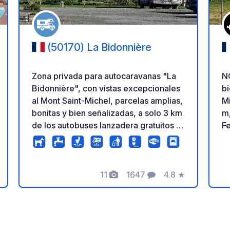
(50170) La Bidonnière
Zona privada para autocaravanas "La
N
Bidonnière", con vistas excepcionales
bi
al Mont Saint-Michel, parcelas amplias,
Mi
bonitas y bien señalizadas, a solo 3 km
m,
de los autobuses lanzadera gratuitos al
Fe
Mont Saint-Michel. - Carril bici en las
ve
afueras del pueblo. - Se admiten
Sain
remolques (gratis). - 2 pistas de
e
petanca. - Aseos públicos cerca. - A
11
1647
4.8
★
n
Fotos
Comentarios
Calificación
partir del 18 de marzo: Camión de
ma
pizzas, miércoles y domingos por la
n
ación
noche. - A partir del 19 de marzo:
c
Camión de galettes, salchichas y
ma