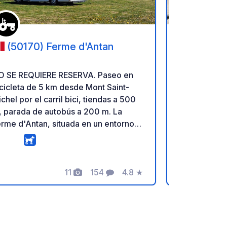
(50170) Ferme d'Antan
(5017
- Haliotis
O SE REQUIERE RESERVA. Paseo en
El camping 
cicleta de 5 km desde Mont Saint-
situado en 
chel por el carril bici, tiendas a 500
sólo 10 kiló
 parada de autobús a 200 m. La
Michel, le 
rme d'Antan, situada en un entorno
tranquilo y relajan
rde, se encuentra a 5 km del Mont
muchas posib
t-Michel. En nuestra tienda
este camping
ncontrará nuestros productos como
pequeño pue
E
uestro Calvados, Pommeau, zumo de
11
154
4.8
★
comodidades
Fotos
Comentarios
Calificación
nzana, sidra y whisky refinado
tiendas Keni
ormando. Le damos la bienvenida sin
para autoca
ompromiso de compra, en un entorno
campaña. ¡D
gnífico. Vista del molino de Moidrey
lo que estás buscan