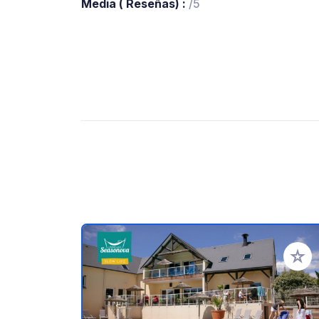
Media ( Reseñas) :
/5
Añadir 