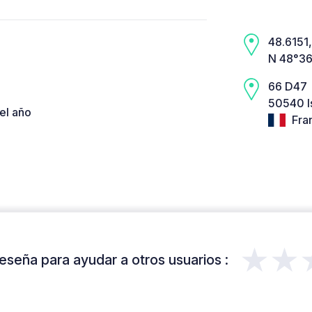
48.6151, 
N 48°36
66 D47
50540 I
el año
Fra
★★
eseña para ayudar a otros usuarios :