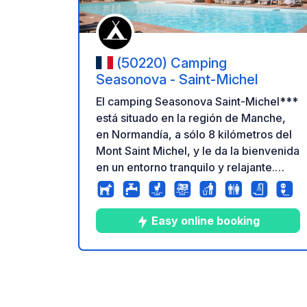
(50220) Camping
Seasonova - Saint-Michel
El camping Seasonova Saint-Michel***
está situado en la región de Manche,
en Normandía, a sólo 8 kilómetros del
Mont Saint Michel, y le da la bienvenida
en un entorno tranquilo y relajante.
Descubrirá muchas posibilidades para
alojarse en este camping natural, entre
cabañas de madera, vivacs, parcelas
Easy online booking
listas para acampar y parcelas para
autocaravanas, tiendas de campaña.
¡Seguro que encuentra algo a su
5
75
3.6
★
Fotos
Comentarios
Calific
medida! Venga y aproveche nuestras
instalaciones adaptadas para estancias