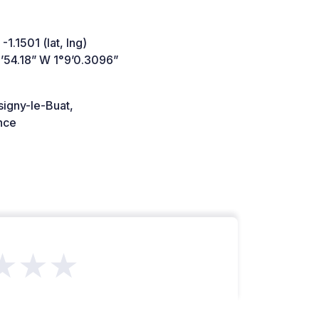
-1.1501 (lat, lng)
’54.18” W 1°9’0.3096”
signy-le-Buat,
nce
★★★