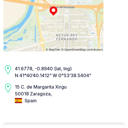
41.6778, -0.8940 (lat, lng)
N 41°40’40.1412” W 0°53’38.5404”
15 C. de Margarita Xirgu
50018 Zaragoza,
Spain