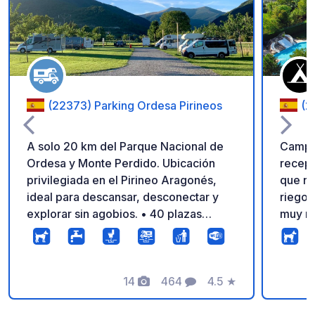
Añadir a tus favorito
(22373) Parking Ordesa Pirineos
(2
A solo 20 km del Parque Nacional de
Campin
Ordesa y Monte Perdido. Ubicación
recepc
privilegiada en el Pirineo Aragonés,
que no
ideal para descansar, desconectar y
riego 
explorar sin agobios. • 40 plazas
muy ma
amplias, niveladas y con césped •
sombrea
Agua potable, vaciado de aguas grises
parcel
y negras • Wifi gratuito • Parking
estado
vallado y videovigilado 24h • Punto de
14
464
4.5
★
precio
Fotos
Comentarios
Calificación
carga exterior gratuito para bicicletas