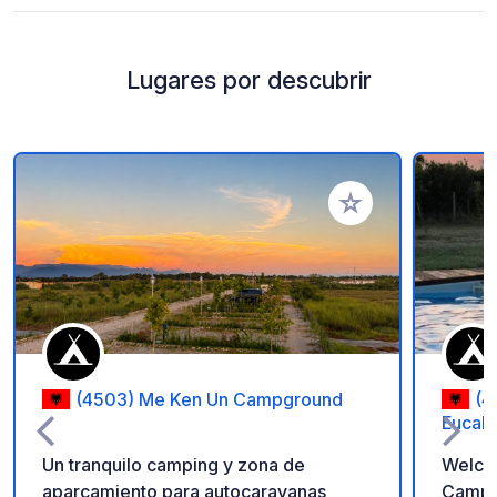
Lugares por descubrir
Añadir a tus favorito
(4503) Me Ken Un Campground
(4
Eucaly
Un tranquilo camping y zona de
Welcom
aparcamiento para autocaravanas
Campin