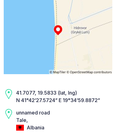
41.7077, 19.5833 (lat, lng)
N 41°42’27.5724” E 19°34’59.8872”
unnamed road
Tale,
Albania