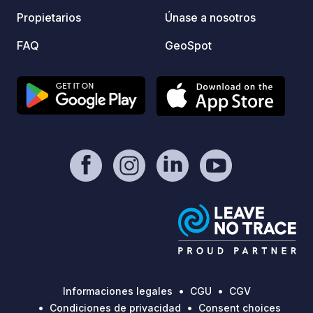
mayor comodidad durante su estancia.
Campin
Propietarios
Únase a nosotros
Un lugar ideal para relajarse,
stop!
desconectar de la ciudad y disfrutar de
FAQ
GeoSpot
la belleza natural de la costa albanesa.
Informaciones legales
CGU
CGV
Condiciones de privacidad
Consent choices