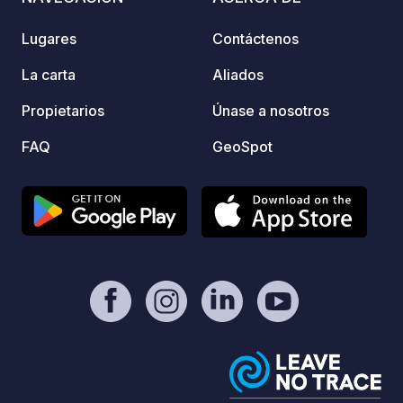
de bas
person
Lugares
Contáctenos
Servic
reserv
La carta
Aliados
paneci
Propietarios
Únase a nosotros
de infrarrojos. 
cocina
FAQ
GeoSpot
bebida
helado
granja. TARIFAS 2026: Parcela: 11,
por no
pequeñ
9,00 €
3,00 €
4,00 €
5,00 €
(mayor
person
por no