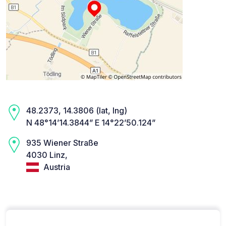
48.2373, 14.3806 (lat, lng)
N 48°14’14.3844” E 14°22’50.124”
935 Wiener Straße
4030 Linz,
Austria