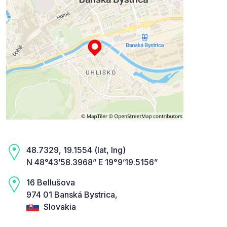
48.7329, 19.1554 (lat, lng)
N 48°43’58.3968” E 19°9’19.5156”
16 Bellušova
974 01 Banská Bystrica,
Slovakia