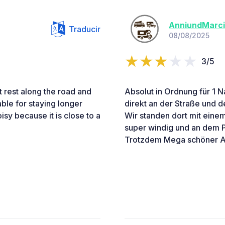
AnniundMarci
Traducir
08/08/2025
3/5
t rest along the road and
Absolut in Ordnung für 1 N
able for staying longer
direkt an der Straße und d
sy because it is close to a
Wir standen dort mit eine
super windig und an dem Pl
Trotzdem Mega schöner A