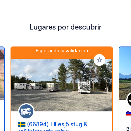
Lugares por descubrir
Esperando la validación
a tus favoritos
Añadir a tus favo
(66894) Lillesjö stug &
B