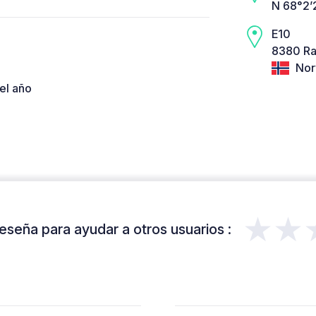
N 68°2’
E10
8380 R
Nor
el año
★★
eseña para ayudar a otros usuarios :