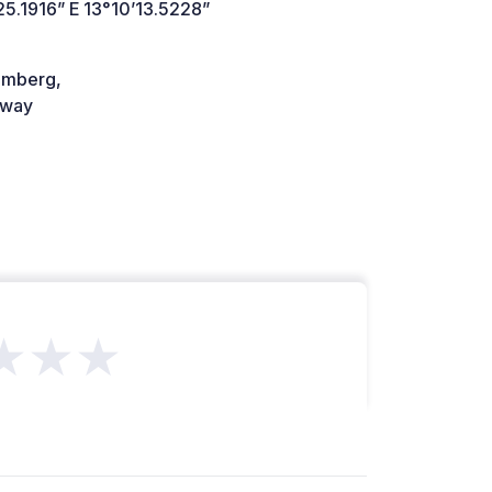
25.1916” E 13°10’13.5228”
amberg,
way
★★★