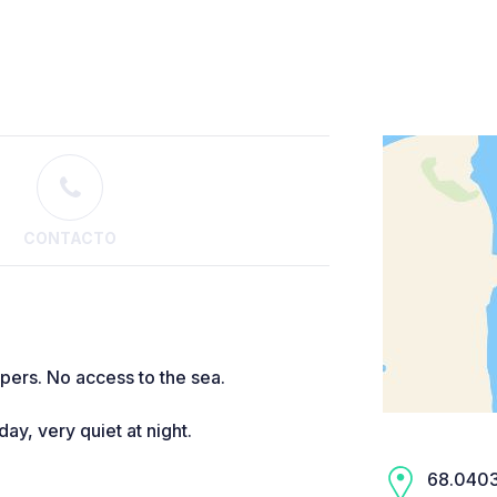
CONTACTO
pers. No access to the sea.
y, very quiet at night.
68.0403,