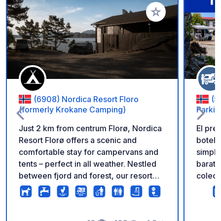
Añadir a tus favorito
(6908) Nordica Resort Floro
(5
(formerly Krokane Camping)
Parkin
Just 2 km from centrum Florø, Nordica
El pre
Resort Florø offers a scenic and
botell
comfortable stay for campervans and
simple
tents – perfect in all weather. Nestled
barato.
between fjord and forest, our resort
colecc
blends nature with fun and relaxation.
moneda
✅ Large campervan and tent pitches
;-) Este es un aparcamiento privado
with electricity ✅ Modern sanitary
para a