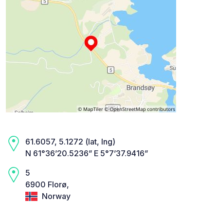
61.6057, 5.1272 (lat, lng)
N 61°36’20.5236” E 5°7’37.9416”
5
6900 Florø,
Norway