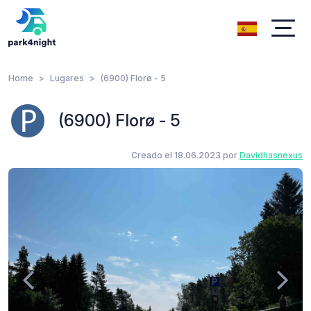
Home
Lugares
(6900) Florø - 5
(6900) Florø - 5
Creado el 18.06.2023 por
Davidhasnexus