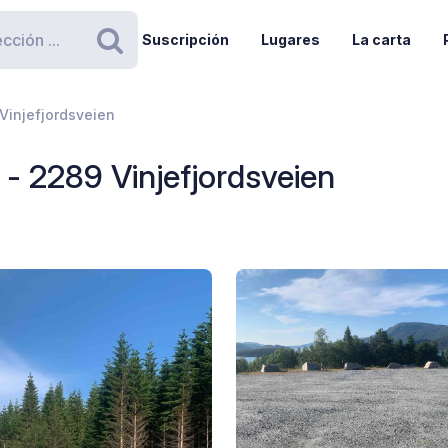
Suscripción
Lugares
La carta
Buscar
Vinjefjordsveien
 - 2289 Vinjefjordsveien