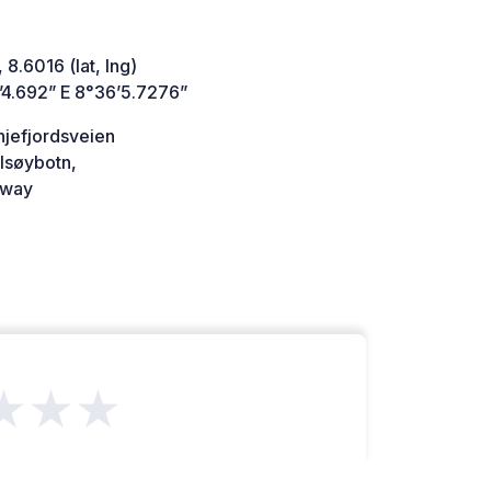
 8.6016 (lat, lng)
’4.692” E 8°36’5.7276”
njefjordsveien
lsøybotn,
way
★★★