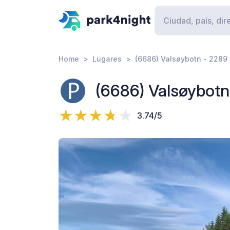
Home
Lugares
(6686) Valsøybotn - 2289 
(6686) Valsøybotn
3.74/5