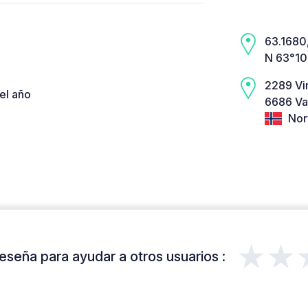
63.1680,
N 63°10
2289 Vi
el año
6686 Va
Nor
★★
eseña para ayudar a otros usuarios :