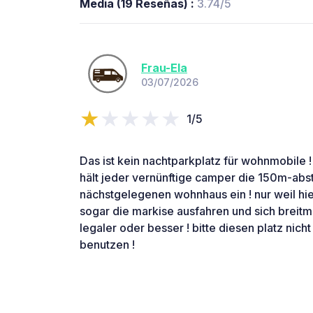
Media (19 Reseñas) :
3.74/5
Frau-Ela
03/07/2026
1/5
Das ist kein nachtparkplatz für wohnmobile !
hält jeder vernünftige camper die 150m-ab
nächstgelegenen wohnhaus ein ! nur weil hi
sogar die markise ausfahren und sich breitm
legaler oder besser ! bitte diesen platz nic
benutzen !