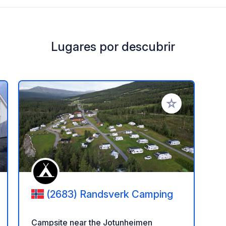
Lugares por descubrir
a tus favoritos
Añadir a tus favo
(2683) Randsverk Camping
Campsite near the Jotunheimen