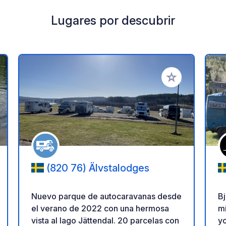
Lugares por descubrir
a tus favoritos
Añadir a tus favo
(820 76) Älvstalodges
Nuevo parque de autocaravanas desde
Bj
el verano de 2022 con una hermosa
mi
vista al lago Jättendal. 20 parcelas con
yo