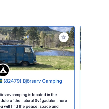
ritos
Añadir a tus favoritos
(82479) Björsarv Camping
(82479
örsarvcamping is located in the
Björsarvcamp
ddle of the natural Svågadalen, here
middle of th
u will find the peace, space and
you will fin