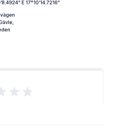
’8.4924” E 17°10’14.7216”
lsvägen
Gävle,
den
★★★