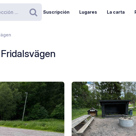
Suscripción
Lugares
La carta
Buscar
svägen
 Fridalsvägen