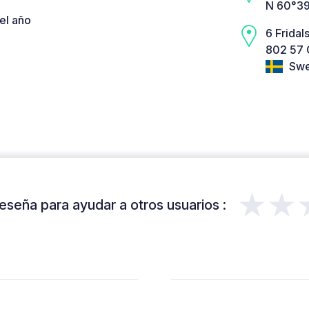
N 60°39
el año
6 Frida
802 57 
Swe
★★
eseña para ayudar a otros usuarios :