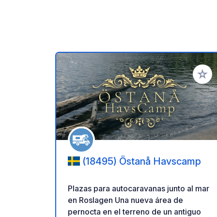
Añadir 
(18495) Östanå Havscamp
Plazas para autocaravanas junto al mar
en Roslagen Una nueva área de
pernocta en el terreno de un antiguo