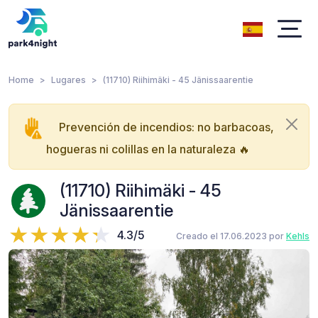
Home
Lugares
(11710) Riihimäki - 45 Jänissaarentie
Prevención de incendios: no barbacoas,
hogueras ni colillas en la naturaleza 🔥
(11710) Riihimäki - 45
Jänissaarentie
4.3/5
Creado el 17.06.2023 por
Kehls