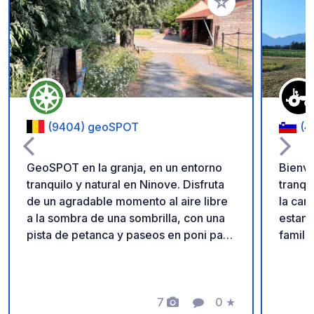
Añadir a tus favorito
(9404) geoSPOT
(4
GeoSPOT en la granja, en un entorno
Bienve
tranquilo y natural en Ninove. Disfruta
tranqu
de un agradable momento al aire libre
la campiña 
a la sombra de una sombrilla, con una
estanc
pista de petanca y paseos en poni para
famili
niños. Un lugar ideal para una escapada
autént
relajante. ¡Gracias al propietario por
amplio
compartir este geoSPOT! :)
poca d
Recordatorio: - Recuerde registrar el
7
0
★
gallin
Fotos
Comentario
Calificación