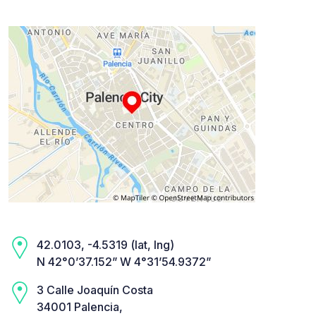
42.0103, -4.5319 (lat, lng)
N 42°0’37.152” W 4°31’54.9372”
3 Calle Joaquín Costa
34001 Palencia,