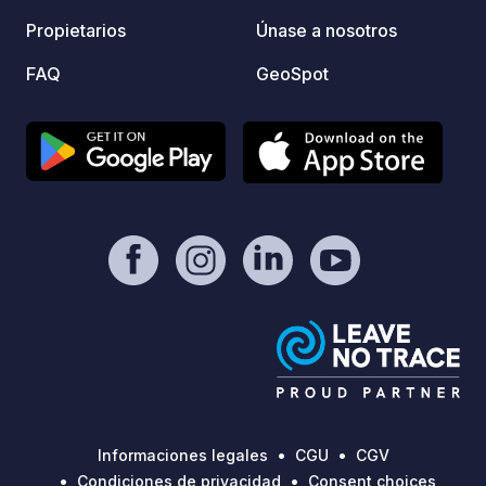
with lot of lovely places to visit,
A partir d
Propietarios
Únase a nosotros
surrounded by nature. Close to
llenad
Buitrago de Lozoya.
clientes de
FAQ
GeoSpot
A 6 € Las mascotas están permitidas.
Ideal 
segura
noche 
alrededores. El á
Carava
Informaciones legales
CGU
CGV
Condiciones de privacidad
Consent choices