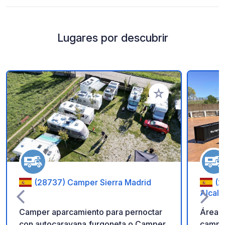
Lugares por descubrir
Añadir a tus favorito
(28737) Camper Sierra Madrid
(2
Alcalá
Camper aparcamiento para pernoctar
Área p
con autocaravana,furgoneta o Camper
camper