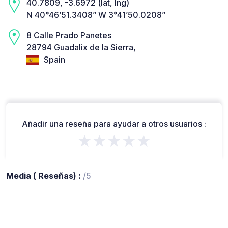
40.7809, -3.6972 (lat, lng)
N 40°46’51.3408” W 3°41’50.0208”
8 Calle Prado Panetes
28794 Guadalix de la Sierra,
Spain
Añadir una reseña para ayudar a otros usuarios :
★★★★★
Media ( Reseñas) :
/5