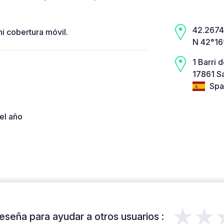
42.2674,
ni cobertura móvil.
N 42°16
1 Barri d
17861 Sa
Spa
el año
★★
eseña para ayudar a otros usuarios :