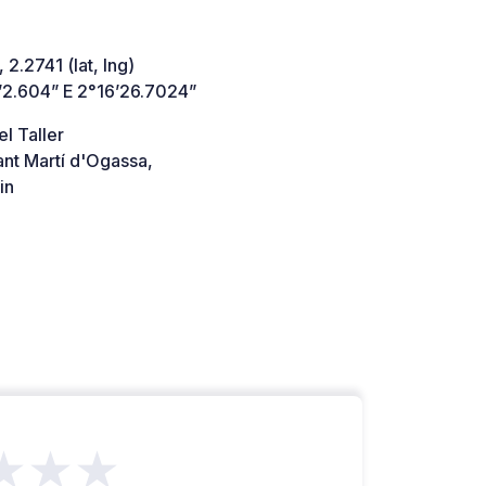
 2.2741 (lat, lng)
’2.604” E 2°16’26.7024”
el Taller
nt Martí d'Ogassa,
in
★★★