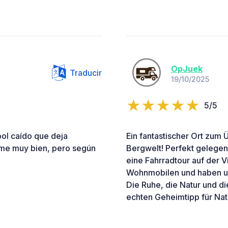
OpJuek
Traducir
19/10/2025
5/5
bol caído que deja
Ein fantastischer Ort zum
rme muy bien, pero según
Bergwelt! Perfekt gelegen
eine Fahrradtour auf der V
Wohnmobilen und haben uns
Die Ruhe, die Natur und d
echten Geheimtipp für Nat