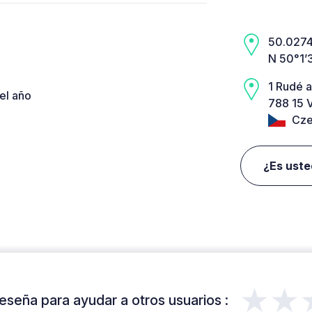
50.0274,
N 50°1’
1 Rudé 
el año
788 15 V
Cze
¿Es uste
★★
eseña para ayudar a otros usuarios :