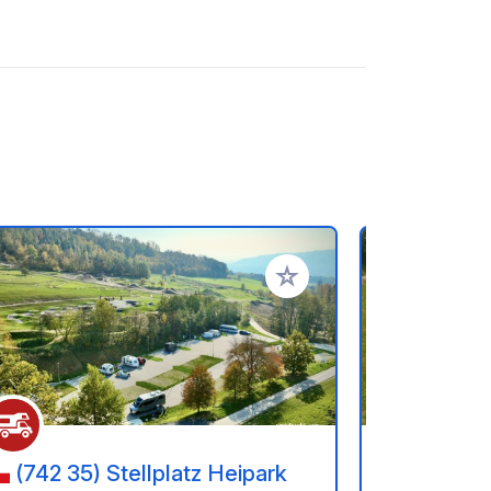
ritos
Añadir a tus favoritos
(742 35) Stellplatz Heipark
(57-4