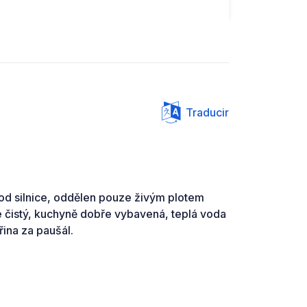
Traducir
 od silnice, oddělen pouze živým plotem
e čistý, kuchyně dobře vybavená, teplá voda
ina za paušál.