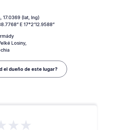
 17.0369 (lat, lng)
38.7768” E 17°2’12.9588”
armády
elké Losiny,
chia
d el dueño de este lugar?
★★★