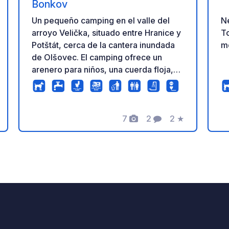
Bonkov
Ne
Un pequeño camping en el valle del
To
arroyo Velička, situado entre Hranice y
m
Potštát, cerca de la cantera inundada
de Olšovec. El camping ofrece un
arenero para niños, una cuerda floja,
una hoguera, una parrilla y una
pequeña cocina equipada con fogón,
ducha y baño. También hay un quiosco
7
2
2
★
con refrigerios básicos.
Fotos
Comentarios
Calificación
ación