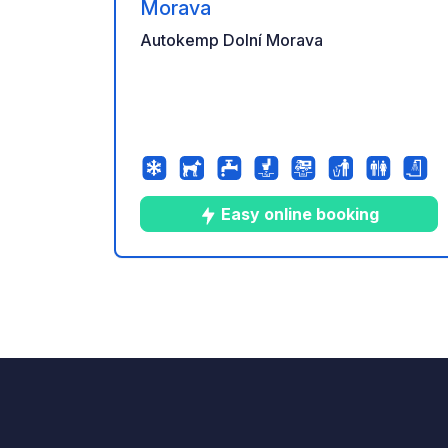
Morava
Autokemp Dolní Morava
Easy online booking
10
47
4.5
★
Fotos
Comentarios
Calific