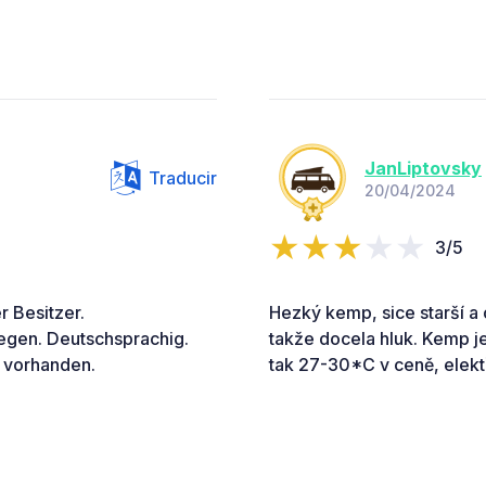
JanLiptovsky
Traducir
20/04/2024
3/5
r Besitzer.
Hezký kemp, sice starší a
legen. Deutschsprachig.
takže docela hluk. Kemp j
 vorhanden.
tak 27-30*C v ceně, elektř