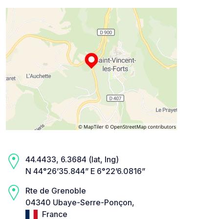
44.4433, 6.3684 (lat, lng)
N 44°26’35.844” E 6°22’6.0816”
Rte de Grenoble
04340 Ubaye-Serre-Ponçon,
France