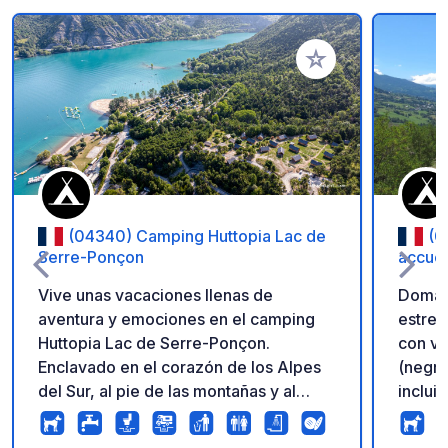
Añadir a tus favorito
(04340) Camping Huttopia Lac de
(0
Serre-Ponçon
accuei
Vive unas vacaciones llenas de
Domain
aventura y emociones en el camping
estrel
Huttopia Lac de Serre-Ponçon.
con va
Enclavado en el corazón de los Alpes
(negra
del Sur, al pie de las montañas y al
inclui
borde del lago artificial más grande de
online
Europa, el Camping Huttopia du Lac de
parcel